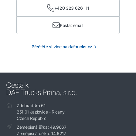
+420 323 626 111
Poslat email
Přečtěte si více na daftrucks.cz
Cesta k
DAF Trucks Praha, s.r.o.
Zdebradska 61
251 01 Jazlovice - Rícany
Czech Republic
Zeměpisná šířka: 49.9667
Zeměpisná délka: 14.6217