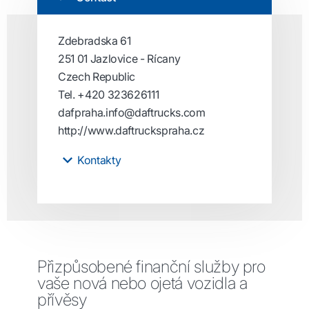
Zdebradska 61
251 01 Jazlovice - Rícany
Czech Republic
Tel.
+420 323626111
dafpraha.info@daftrucks.com
http://www.daftruckspraha.cz
Kontakty
Přizpůsobené finanční služby pro
vaše nová nebo ojetá vozidla a
přívěsy