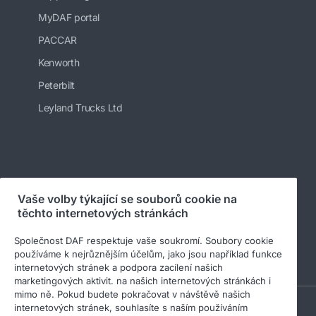
MyDAF portal
PACCAR
Kenworth
Peterbilt
Leyland Trucks Ltd
Vaše volby týkající se souborů cookie na
© 2026 DAF
Právní upozornění
těchto internetových stránkách
Prohlášení o ochraně osobních údajů
Společnost DAF respektuje vaše soukromí. Soubory cookie
Všeobecné obchodní podmínky
Soubory cookie
používáme k nejrůznějším účelům, jako jsou například funkce
internetových stránek a podpora zacílení našich
marketingových aktivit. na našich internetových stránkách i
mimo ně. Pokud budete pokračovat v návštěvě našich
A PACCAR COMPANY
internetových stránek, souhlasíte s naším používáním